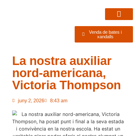
Venda de bates i
Oferta educativa
Vine a conèixe’n
xandalls
La nostra auxiliar
nord-americana,
Victoria Thompson
juny 2, 2026
8:43 am