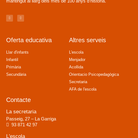
mantingut al llarg dels més de 100 anys d’història.
Oferta educativa
Altres serveis
Llar d'infants
L'escola
Infantil
Menjador
Primària
Acollida
Secundària
Orientacio Psicopedagògica
Secretaria
AFA de l'escola
Contacte
La secretaria
Passeig, 27 – La Garriga
93 871 42 97
L'escola